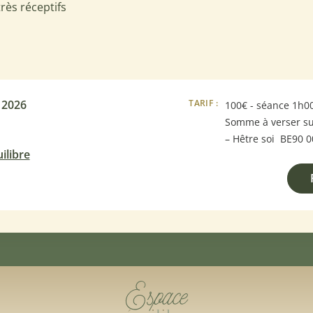
rès réceptifs
 2026
TARIF :
100€ - séance 1h0
Somme à verser su
– Hêtre soi BE90 
ilibre