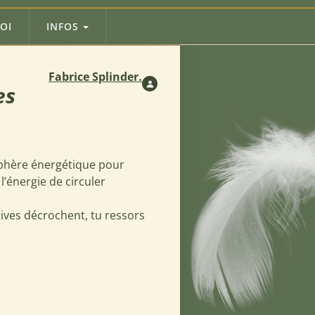
OI
INFOS
Fabrice Splinder.
es
 sphère énergétique pour
 l’énergie de circuler
tives décrochent, tu ressors