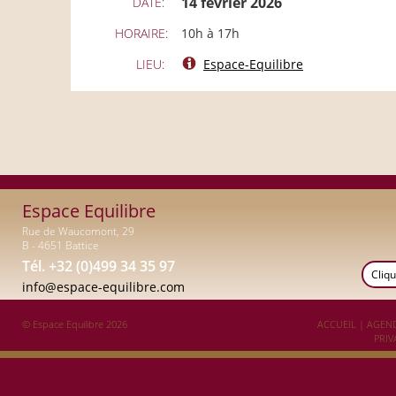
14 février 2026
DATE:
HORAIRE:
10h à 17h
LIEU:
Espace-Equilibre
Espace Equilibre
Rue de Waucomont, 29
B - 4651 Battice
Tél. +32 (0)499 34 35 97
Cliqu
info@espace-equilibre.com
© Espace Equilibre 2026
ACCUEIL
|
AGEN
PRIV