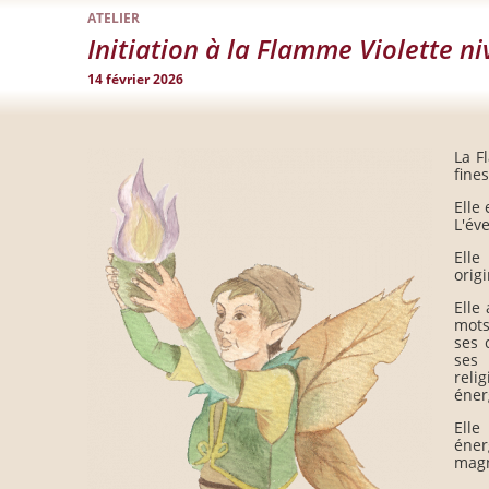
ATELIER
Initiation à la Flamme Violette n
14 février 2026
La F
fine
Elle 
L'éve
Elle
origi
Elle
mots
ses 
ses 
reli
éner
Elle
éner
magn