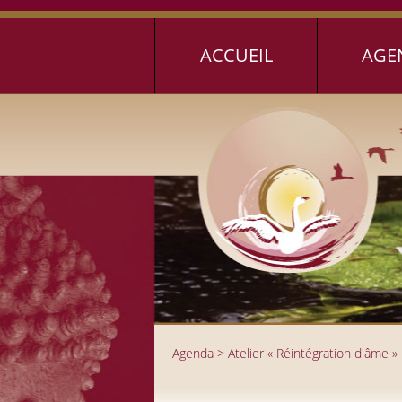
Jump to navigation
ACCUEIL
AGE
Agenda
>
Atelier « Réintégration d'âme 
Vous êtes ici