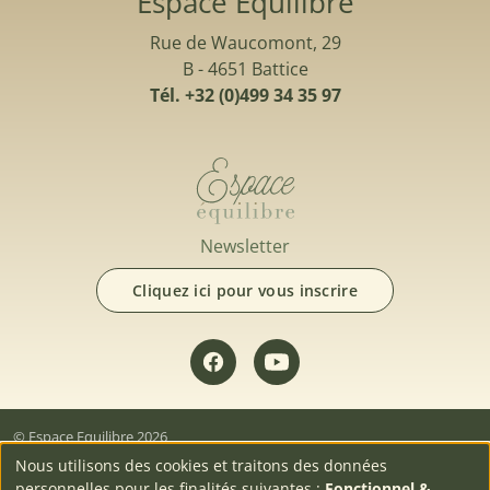
Espace Equilibre
Rue de Waucomont, 29
B - 4651 Battice
Tél. +32 (0)499 34 35 97
Newsletter
Cliquez ici pour vous inscrire
© Espace Equilibre 2026
Nous utilisons des cookies et traitons des données
Menu pied de page
ACCUEIL
AGENDA
FORMATIONS
LE LIEU
INFOS
Use
personnelles pour les finalités suivantes :
Fonctionnel &